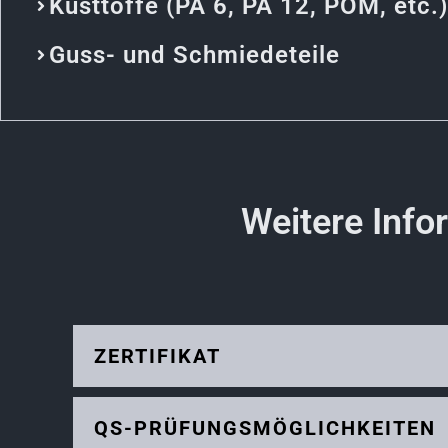
Kusttoffe (PA 6, PA 12, POM, etc.)
Guss- und Schmiedeteile
Weitere Info
ZERTIFIKAT
QS-PRÜFUNGSMÖGLICHKEITEN