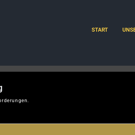
START
UNSE
g
orderungen.