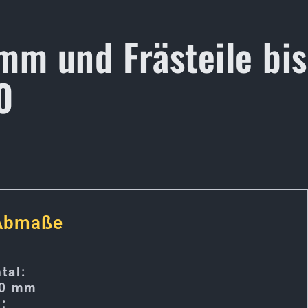
mm und Frästeile bis
0
 Abmaße
tal:
90 mm
l: