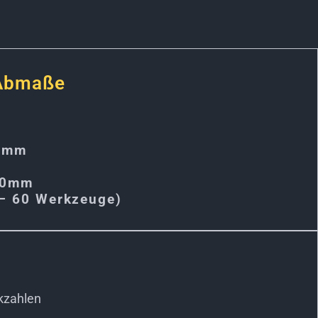
 Abmaße
0mm
00mm
 – 60 Werkzeuge)
kzahlen