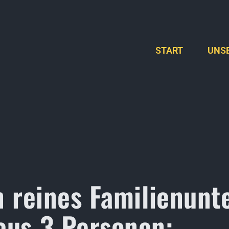
START
UNSE
in reines Familienun
aus 3 Personen: